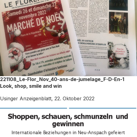
221108_Le-Flor_Nov_40-ans-de-jumelage_F-D-En-1
Look, shop, smile and win
Usinger Anzeigenblatt, 22. Oktober 2022