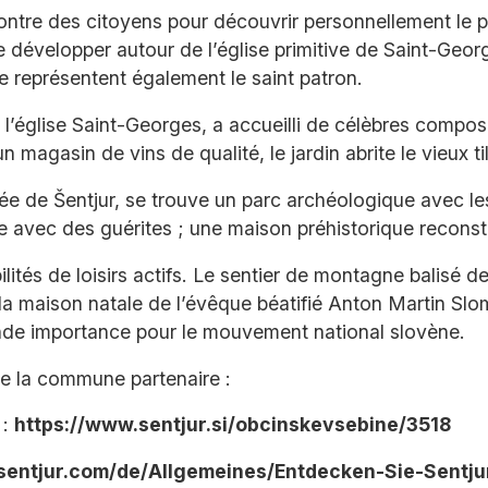
contre des citoyens pour découvrir personnellement le p
 développer autour de l’église primitive de Saint-George
le représentent également le saint patron.
 l’église Saint-Georges, a accueilli de célèbres composi
magasin de vins de qualité, le jardin abrite le vieux till
allée de Šentjur, se trouve un parc archéologique avec l
avec des guérites ; une maison préhistorique reconstru
lités de loisirs actifs. Le sentier de montagne balisé 
la maison natale de l’évêque béatifié Anton Martin Slo
rande importance pour le mouvement national slovène.
de la commune partenaire :
 :
https://www.sentjur.si/obcinskevsebine/3518
-sentjur.com/de/Allgemeines/Entdecken-Sie-Sentju