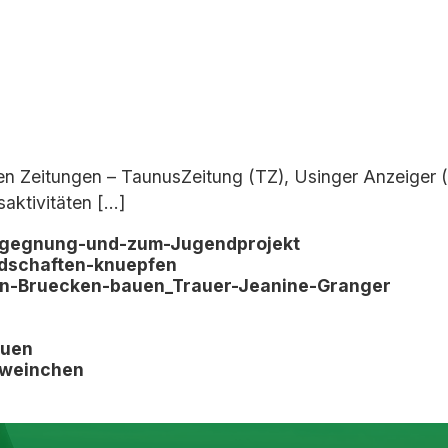
alen Zeitungen – TaunusZeitung (TZ), Usinger Anzeige
aktivitäten […]
egegnung-und-zum-Jugendprojekt
dschaften-knuepfen
en-Bruecken-bauen_Trauer-Jeanine-Granger
auen
hweinchen