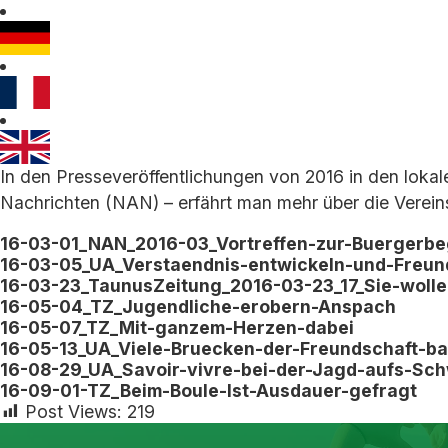
In den Presseveröffentlichungen von 2016 in den lok
Nachrichten (NAN) – erfährt man mehr über die Vereins
16-03-01_NAN_2016-03_Vortreffen-zur-Buergerb
16-03-05_UA_Verstaendnis-entwickeln-und-Freun
16-03-23_TaunusZeitung_2016-03-23_17_Sie-woll
16-05-04_TZ_Jugendliche-erobern-Anspach
16-05-07_TZ_Mit-ganzem-Herzen-dabei
16-05-13_UA_Viele-Bruecken-der-Freundschaft-b
16-08-29_UA_Savoir-vivre-bei-der-Jagd-aufs-Sc
16-09-01-TZ_Beim-Boule-Ist-Ausdauer-gefragt
Post Views:
219