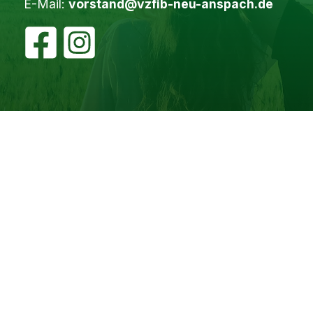
E-Mail:
vorstand@vzfib-neu-anspach.de