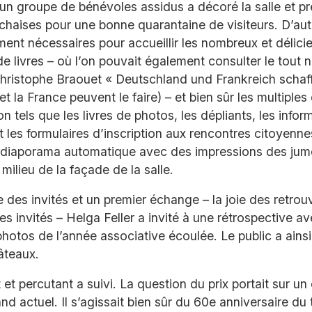
 un groupe de bénévoles assidus a décoré la salle et p
 chaises pour une bonne quarantaine de visiteurs. D’aut
ment nécessaires pour accueillir les nombreux et délici
de livres – où l’on pouvait également consulter le tout 
hristophe Braouet « Deutschland und Frankreich schaf
et la France peuvent le faire) – et bien sûr les multipl
on tels que les livres de photos, les dépliants, les infor
t les formulaires d’inscription aux rencontres citoyenne
e diaporama automatique avec des impressions des jum
 milieu de la façade de la salle.
e des invités et un premier échange – la joie des retrouv
es invités – Helga Feller a invité à une rétrospective a
otos de l’année associative écoulée. Le public a ains
âteaux.
 et percutant a suivi. La question du prix portait sur 
d actuel. Il s’agissait bien sûr du 60e anniversaire du 