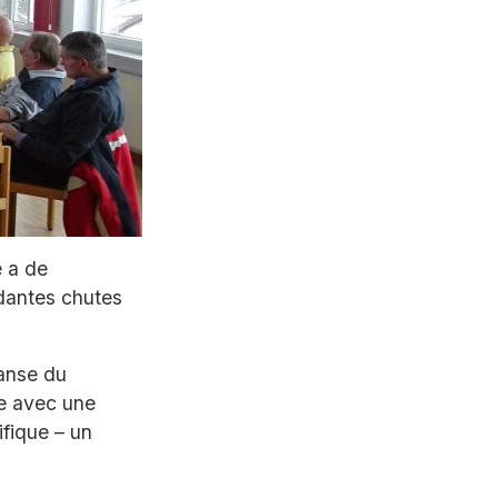
e a de
ndantes chutes
danse du
se avec une
ifique – un