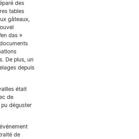
réparé des
res tables
eux gâteaux,
nouvel
fen das »
es documents
mations
s. De plus, un
elages depuis
ailles était
vec de
i pu déguster
un événement
traité de