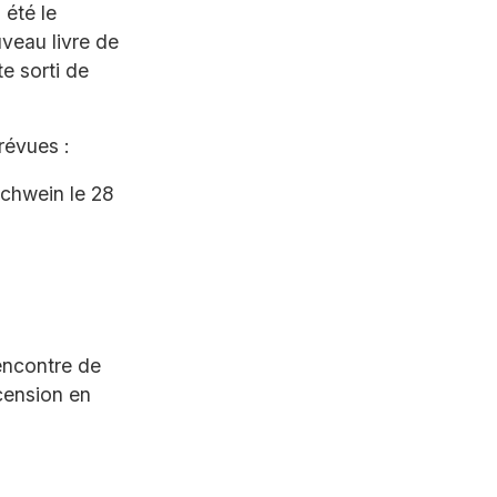
 été le
uveau livre de
e sorti de
révues :
ichwein le 28
rencontre de
cension en