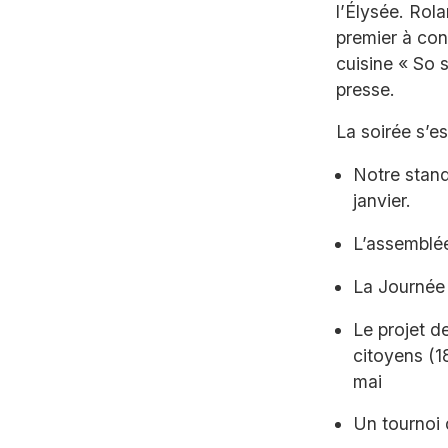
l’Élysée. Rol
premier à con
cuisine « So 
presse.
La soirée s’e
Notre stand
janvier.
L’assemblé
La Journée 
Le projet d
citoyens (1
mai
Un tournoi