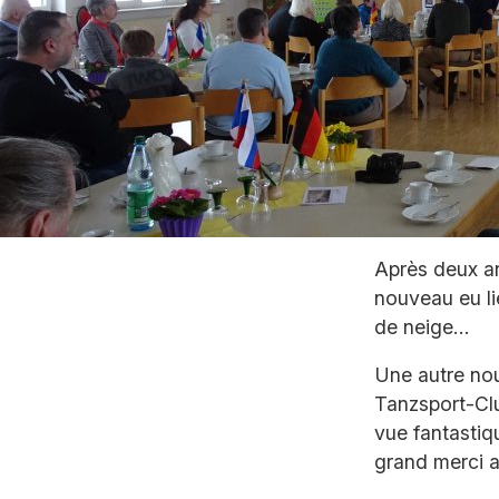
Après deux an
nouveau eu li
de neige…
Une autre nou
Tanzsport-Clu
vue fantastiq
grand merci a