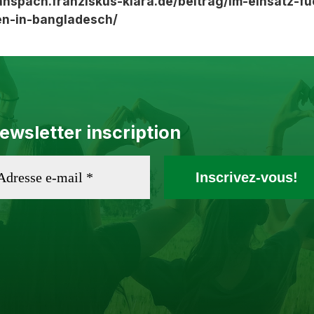
anspach.franziskus-klara.de/beitrag/im-einsatz-fu
n-in-bangladesch/
ewsletter inscription