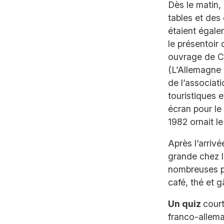
Dès le matin,
tables et des
étaient égale
le présentoir 
ouvrage de C
(L’Allemagne 
de l’associati
touristiques e
écran pour l
1982 ornait le
Après l’arrivé
grande chez l
nombreuses ph
café, thé et g
Un quiz
court
franco-alleman