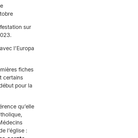
de
ctobre
estation sur
2023.
 avec l’Europa
emières fiches
t certains
 début pour la
rence qu’elle
tholique,
 Médecins
e l’église :