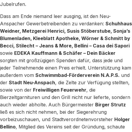
Jubelrufen.
Dass am Ende niemand leer ausging, ist den Neu-
Anspacher Gewerbetreibenden zu verdanken:
Schuhhaus
Weidner, Metzgerei Henrici, Susis Stöberstube, Sonja’s
Blumenladen, Kleeblatt Apotheke, Wörner & Schmitt by
Becci, Stilecht – Jeans & More, Bellini – Casa dei Sapori
sowie
EDEKA Kauffmann & Schäfer – Dein Bäcker
sorgten mit großzügigen Spenden dafür, dass jede und
jeder Teilnehmende einen Preis erhielt. Unterstützung kam
außerdem vom
Schwimmbad-Förderverein N.A.P.S.
und
der
Stadt Neu-Anspach
, die Zelte zur Verfügung stellten,
sowie von der
Freiwilligen Feuerwehr
, die
Bierzeltgarnituren und den Grill nicht nur lieferte, sondern
auch wieder abholte. Auch Bürgermeister
Birger Strutz
ließ es sich nicht nehmen, bei der Siegerehrung
vorbeizuschauen, und Stadtverordnetenvorsteher
Holger
Bellino
, Mitglied des Vereins seit der Gründung, schaute