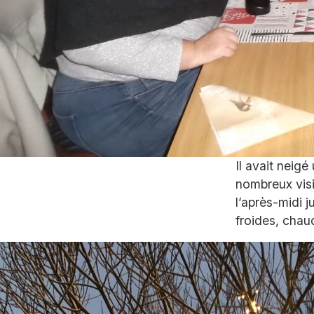
Il avait neig
nombreux visi
l’après-midi j
froides, chau