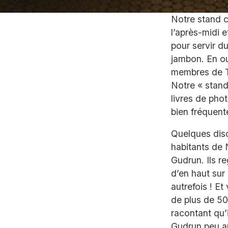
Notre stand 
l’après-midi e
pour servir d
jambon. En out
membres de T
Notre « stand
livres de pho
bien fréquent
Quelques dis
habitants de 
Gudrun. Ils r
d’en haut sur 
autrefois ! Et
de plus de 50 
racontant qu’i
Gudrun peu ap