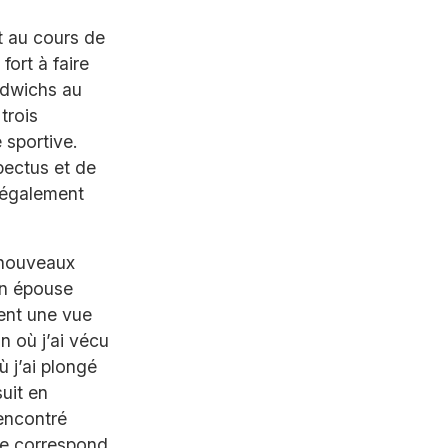
 au cours de
fort à faire
andwichs au
trois
 sportive.
pectus et de
t également
 nouveaux
on épouse
rent une vue
on où j’ai vécu
ù j’ai plongé
uit en
rencontré
 ne correspond