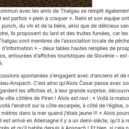
commun avec les amis de Thalgau se remplit également
t est parfois « plein à craquer ». Reini et son équipe ont 
u punch, du vin et de la bière, ainsi que de délicieux s
re, ils proposent du lard et des truites fumées, car les 
halgau sont membres de l’association locale de pêche
 d’information » – deux tables hautes remplies de pros
tos, entourées d’affiches touristiques de Slovénie – es
é.
cussions spontanées s’engagent avec d’anciens et de
Neu-Anspach. C’est ainsi qu’Alois Časar passe avec s
egardent les affiches et, à leur grande surprise, découv
la ville côtière de Piran ! Alois est ravi : « Voilà la mais
 voilà l’endroit sur la côte escarpée, à côté de l’église, o
mètres dans la mer quand j’étais jeune !!! » Alois pours
l est arrivé en Allemagne il y a un demi-siècle, qu’il a 
rès et qu’il habite depuis à Anspach ! Et bien, si cela